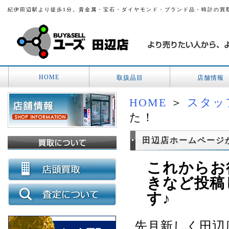
紀伊田辺駅より徒歩1分。貴金属・宝石・ダイヤモンド・ブランド品・時計の買
HOME
取扱品目
店舗情報
HOME
＞
スタッ
た！
田辺店ホームページが
これからお
きなど投稿
す♪
先月新しく田辺