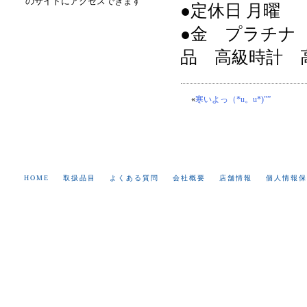
のサイトにアクセスできます
●定休日 月曜
●金 プラチナ
品 高級時計 
«
寒いよっ（*u。u*)””
HOME
取扱品目
よくある質問
会社概要
店舗情報
個人情報保