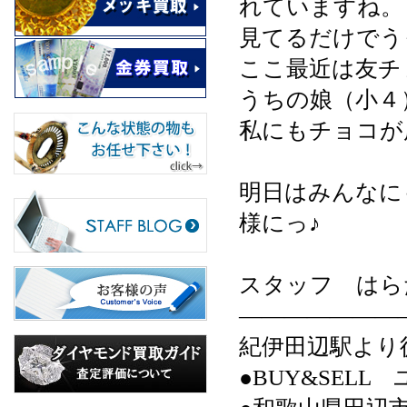
れていますね。
見てるだけでう
ここ最近は友チ
うちの娘（小４
私にもチョコが届
明日はみんなに
様にっ♪
スタッフ はら
———————
紀伊田辺駅より
●BUY&SELL